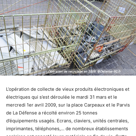
Opération de recyclage en 2009. ©Defense-92.fr
Opération de recyclage en 2009. ©Defense-92.fr
L’opération de collecte de vieux produits électroniques et
électriques qui s’est déroulée le mardi 31 mars et le
mercredi 1er avril 2009, sur la place Carpeaux et le Parvis
de La Défense a récolté environ 25 tonnes
d’équipements usagés. Ecrans, claviers, unités centrales,
imprimantes, téléphones,… de nombreux établissements