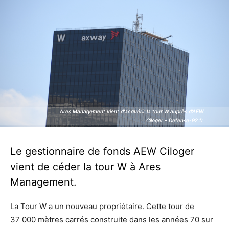
Ares Management vient d'acquérir la tour W auprès d'AEW
Ares Management vient d'acquérir la tour W auprès d'AEW
Ciloger - Defense-92.fr
Ciloger - Defense-92.fr
Le gestionnaire de fonds AEW Ciloger
vient de céder la tour W à Ares
Management.
La Tour W a un nouveau propriétaire. Cette tour de
37 000 mètres carrés construite dans les années 70 sur