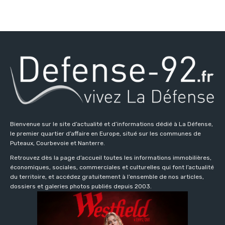
Bienvenue sur le site d’actualité et d’informations dédié à La Défense,
le premier quartier d’affaire en Europe, situé sur les communes de
Puteaux, Courbevoie et Nanterre.
Retrouvez dès la page d’accueil toutes les informations immobilières,
économiques, sociales, commerciales et culturelles qui font l’actualité
du territoire, et accédez gratuitement à l’ensemble de nos articles,
dossiers et galeries photos publiés depuis 2003.