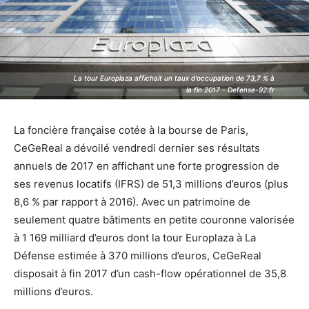
La tour Europlaza affichait un taux d'occupation de 73,7 % à
La tour Europlaza affichait un taux d'occupation de 73,7 % à
la fin 2017 - Defense-92.fr
la fin 2017 - Defense-92.fr
La foncière française cotée à la bourse de Paris,
CeGeReal a dévoilé vendredi dernier ses résultats
annuels de 2017 en affichant une forte progression de
ses revenus locatifs (IFRS) de 51,3 millions d’euros (plus
8,6 % par rapport à 2016). Avec un patrimoine de
seulement quatre bâtiments en petite couronne valorisée
à 1 169 milliard d’euros dont la tour Europlaza à La
Défense estimée à 370 millions d’euros, CeGeReal
disposait à fin 2017 d’un cash-flow opérationnel de 35,8
millions d’euros.