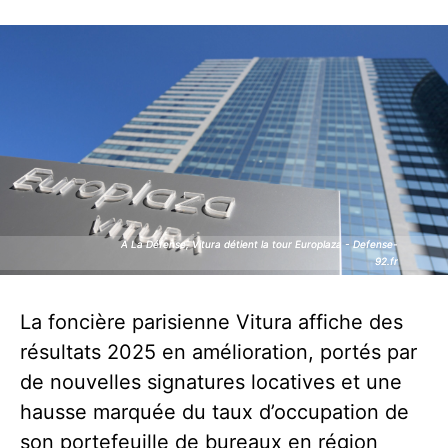
A La Défense, Vitura détient la tour Europlaza - Defense-
A La Défense, Vitura détient la tour Europlaza - Defense-
92.fr
92.fr
La foncière parisienne Vitura affiche des
résultats 2025 en amélioration, portés par
de nouvelles signatures locatives et une
hausse marquée du taux d’occupation de
son portefeuille de bureaux en région