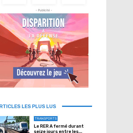
- Publicité -
RTICLES LES PLUS LUS
TRANSPORTS
Le RER A fermé durant
seize jours entre les...