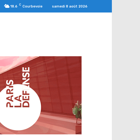
C
samedi 8 août 2026
18.6
Courbevoie