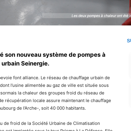
Les deux pompes à chaleur ont été in
Les deux pompes à chaleur ont été in
S
uré son nouveau système de pompes à
urbain Seinergie.
evoie font alliance. Le réseau de chauffage urbain de
dont l’usine alimentée au gaz de ville est située sous
sormais la chaleur des groupes froid du réseau de
de récupération locale assure maintenant le chauffage
bourg de l’Arche-, soit 40 000 habitants.
 de froid de la Société Urbaine de Climatisation
ine est implantée sous la tour Prisma à La Défense. Elle