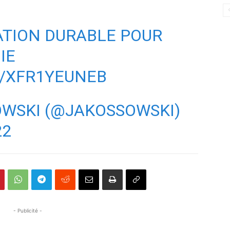
TION DURABLE POUR
IE
M/XFR1YEUNEB
OWSKI (@JAKOSSOWSKI)
22
- Publicité -