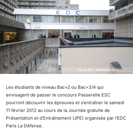
L'école EDC. ©Defense-92.fr
L'école EDC. ©Defense-92.fr
Les étudiants de niveau Bac+2 ou Bac+3/4 qui
envisagent de passer le concours Passerelle ESC
pourront découvrir les épreuves et s’entraîner le samedi
11 février 2012 au cours de la Journée gratuite de
Présentation et d’Entraînement (JPE) organisée par l’EDC
Paris La Défense.