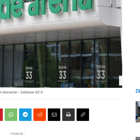
D
 l’enceinte – Defense-92.fr
- Publicité -