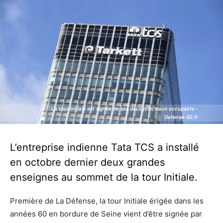
La tour Initiale est signée de ses deux principaux occupants -
La tour Initiale est signée de ses deux principaux occupants -
Defense-92.fr
Defense-92.fr
L’entreprise indienne Tata TCS a installé
en octobre dernier deux grandes
enseignes au sommet de la tour Initiale.
Première de La Défense, la tour Initiale érigée dans les
années 60 en bordure de Seine vient d’être signée par