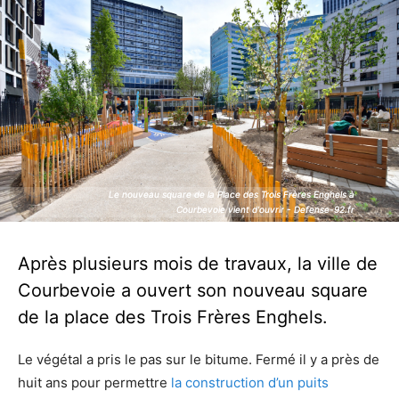
Le nouveau square de la Place des Trois Frères Enghels à
Le nouveau square de la Place des Trois Frères Enghels à
Courbevoie vient d'ouvrir - Defense-92.fr
Courbevoie vient d'ouvrir - Defense-92.fr
Après plusieurs mois de travaux, la ville de
Courbevoie a ouvert son nouveau square
de la place des Trois Frères Enghels.
Le végétal a pris le pas sur le bitume. Fermé il y a près de
huit ans pour permettre
la construction d’un puits