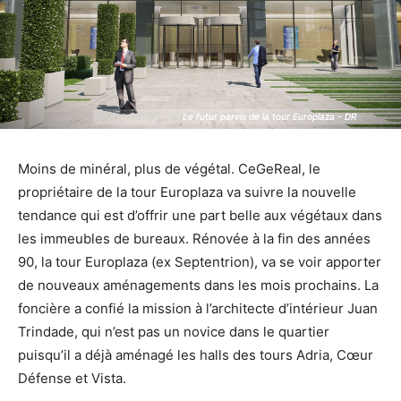
Le futur parvis de la tour Europlaza - DR
Le futur parvis de la tour Europlaza - DR
Moins de minéral, plus de végétal. CeGeReal, le
propriétaire de la tour Europlaza va suivre la nouvelle
tendance qui est d’offrir une part belle aux végétaux dans
les immeubles de bureaux. Rénovée à la fin des années
90, la tour Europlaza (ex Septentrion), va se voir apporter
de nouveaux aménagements dans les mois prochains. La
foncière a confié la mission à l’architecte d’intérieur Juan
Trindade, qui n’est pas un novice dans le quartier
puisqu’il a déjà aménagé les halls des tours Adria, Cœur
Défense et Vista.