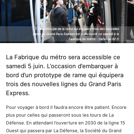
Le prototype de la rame qui équipera trois des nouvelles
Le prototype de la rame qui équipera trois des nouvelles
lignes du Grand Paris Express est à découvrir ce samedi à la
lignes du Grand Paris Express est à découvrir ce samedi à la
Fabrique du métro - Defense-92.fr
Fabrique du métro - Defense-92.fr
La Fabrique du métro sera accessible ce
samedi 5 juin. L’occasion d’embarquer à
bord d’un prototype de rame qui équipera
trois des nouvelles lignes du Grand Paris
Express.
Pour voyager à bord il faudra encore être patient. Encore
plus pour celles qui passeront sous les tours de La
Défense. En attendant l’ouverture en 2030 de la ligne 15
Ouest qui passera par La Défense, la Société du Grand