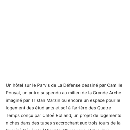
L'exposition Archipel des Utopies au musée de La Défense.
L'exposition Archipel des Utopies au musée de La Défense.
Un hôtel sur le Parvis de La Défense dessiné par Camille
Pouyat, un autre suspendu au milieu de la Grande Arche
imaginé par Tristan Marzin ou encore un espace pour le
logement des étudiants et sdf à l’arrière des Quatre
Temps conçu par Chloé Rolland; un projet de logements
nichés dans des tubes s’accrochant aux trois tours de la