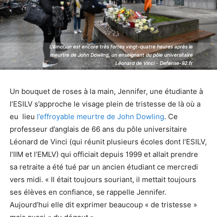
L'émotion est encore très fortes vingt-quatre heures après le
L'émotion est encore très fortes vingt-quatre heures après le
meurtre de John Dowling, un enseignant du pôle universitaire
meurtre de John Dowling, un enseignant du pôle universitaire
Léonard de Vinci - Defense-92.fr
Léonard de Vinci - Defense-92.fr
Un bouquet de roses à la main, Jennifer, une étudiante à
l’ESILV s’approche le visage plein de tristesse de là où a
eu lieu
l’effroyable meurtre de John Dowling
. Ce
professeur d’anglais de 66 ans du pôle universitaire
Léonard de Vinci (qui réunit plusieurs écoles dont l’ESILV,
l’IIM et l’EMLV) qui officiait depuis 1999 et allait prendre
sa retraite a été tué par un ancien étudiant ce mercredi
vers midi. « Il était toujours souriant, il mettait toujours
ses élèves en confiance, se rappelle Jennifer.
Aujourd’hui elle dit exprimer beaucoup « de tristesse »