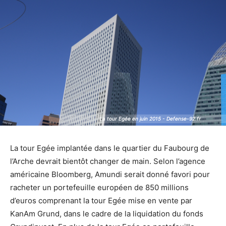
La tour Egée en juin 2015 - Defense-92.fr
La tour Egée en juin 2015 - Defense-92.fr
La tour Egée implantée dans le quartier du Faubourg de
l’Arche devrait bientôt changer de main. Selon l’agence
américaine Bloomberg, Amundi serait donné favori pour
racheter un portefeuille européen de 850 millions
d’euros comprenant la tour Egée mise en vente par
KanAm Grund, dans le cadre de la liquidation du fonds