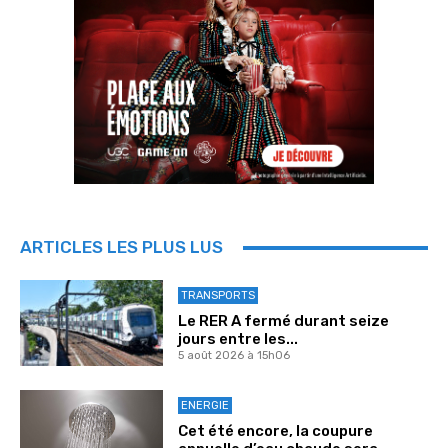
ARTICLES LES PLUS LUS
TRANSPORTS
Le RER A fermé durant seize
jours entre les...
5 août 2026 à 15h06
ENERGIE
Cet été encore, la coupure