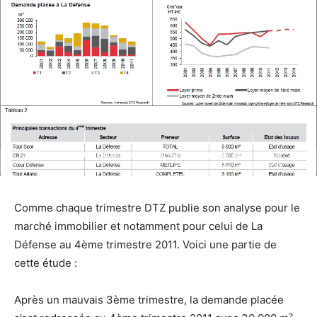
DTZ publie son étude du marché immobilier de La Défense
DTZ publie son étude du marché immobilier de La Défense
pour le 4ème trimestre 2011
pour le 4ème trimestre 2011
Comme chaque trimestre DTZ publie son analyse pour le
marché immobilier et notamment pour celui de La
Défense au 4ème trimestre 2011. Voici une partie de
cette étude :
Après un mauvais 3ème trimestre, la demande placée