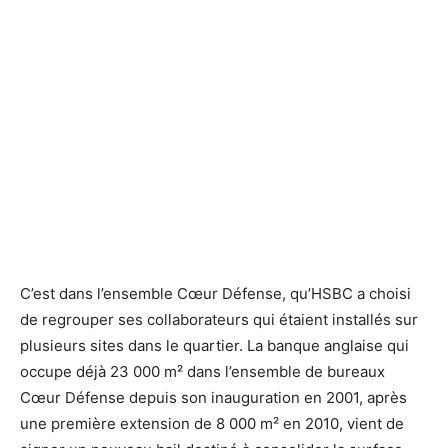
L'ensemble Coeur Défense en mai 2014 - Défense-92.fr
L'ensemble Coeur Défense en mai 2014 - Défense-92.fr
C’est dans l’ensemble Cœur Défense, qu’HSBC a choisi
de regrouper ses collaborateurs qui étaient installés sur
plusieurs sites dans le quartier. La banque anglaise qui
occupe déjà 23 000 m² dans l’ensemble de bureaux
Cœur Défense depuis son inauguration en 2001, après
une première extension de 8 000 m² en 2010, vient de