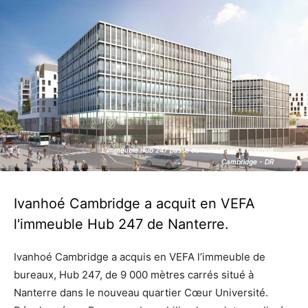
L'immeuble Hub 247 passe dans les mains d'Ivanhoé
L'immeuble Hub 247 passe dans les mains d'Ivanhoé
Cambridge - DR
Cambridge - DR
Ivanhoé Cambridge a acquit en VEFA
l'immeuble Hub 247 de Nanterre.
Ivanhoé Cambridge a acquis en VEFA l’immeuble de
bureaux, Hub 247, de 9 000 mètres carrés situé à
Nanterre dans le nouveau quartier Cœur Université.