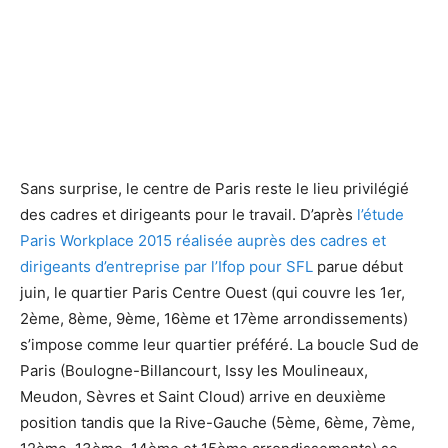
Le quartier de La Défense en juin 2015 - Defense-92.fr
Le quartier de La Défense en juin 2015 - Defense-92.fr
Sans surprise, le centre de Paris reste le lieu privilégié
des cadres et dirigeants pour le travail. D’après
l’étude
Paris Workplace 2015 réalisée auprès des cadres et
dirigeants d’entreprise par l’Ifop pour SFL
parue début
juin, le quartier Paris Centre Ouest (qui couvre les 1er,
2ème, 8ème, 9ème, 16ème et 17ème arrondissements)
s’impose comme leur quartier préféré. La boucle Sud de
Paris (Boulogne-Billancourt, Issy les Moulineaux,
Meudon, Sèvres et Saint Cloud) arrive en deuxième
position tandis que la Rive-Gauche (5ème, 6ème, 7ème,