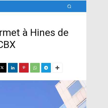
ermet à Hines de
 CBX