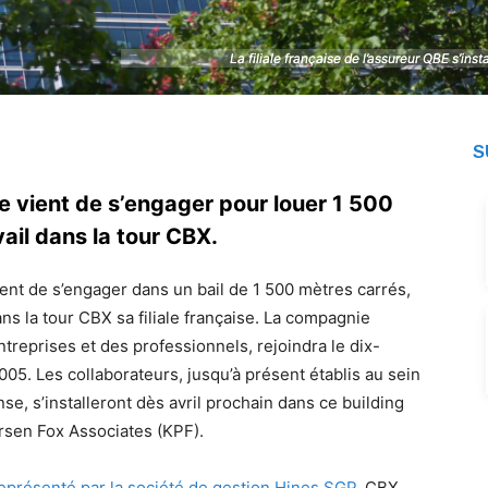
La filiale française de l’assureur QBE s’ins
La filiale française de l’assureur QBE s’ins
S
e vient de s’engager pour louer 1 500
ail dans la tour CBX.
ient de s’engager dans un bail de 1 500 mètres carrés,
ns la tour CBX sa filiale française. La compagnie
treprises et des professionnels, rejoindra le dix-
5. Les collaborateurs, jusqu’à présent établis au sein
e, s’installeront dès avril prochain dans ce building
rsen Fox Associates (KPF).
eprésenté par la société de gestion Hines SGP
, CBX