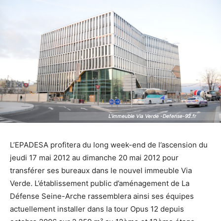
L'immeuble Via Verde -Defense-92.fr
L'immeuble Via Verde -Defense-92.fr
L’EPADESA profitera du long week-end de l’ascension du
jeudi 17 mai 2012 au dimanche 20 mai 2012 pour
transférer ses bureaux dans le nouvel immeuble Via
Verde. L’établissement public d’aménagement de La
Défense Seine-Arche rassemblera ainsi ses équipes
actuellement installer dans la tour Opus 12 depuis