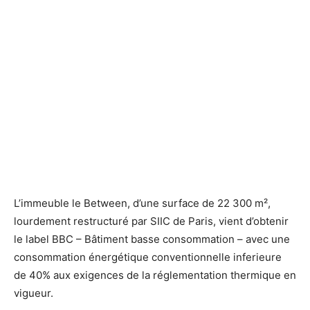
L'immeuble les Miroirs - Defense-92.fr
L'immeuble les Miroirs - Defense-92.fr
L’immeuble le Between, d’une surface de 22 300 m²,
lourdement restructuré par SIIC de Paris, vient d’obtenir
le label BBC – Bâtiment basse consommation – avec une
consommation énergétique conventionnelle inferieure
de 40% aux exigences de la réglementation thermique en
vigueur.