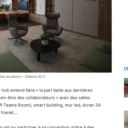
D
es de réunion – Defense-92.fr
ub entend faire « la part belle aux dernières
ien-être des collaborateurs » avec des salles
t Teams Room), smart building, mur led, écran 34
travail,…
ui ont pu participer à sa conception grâce à des