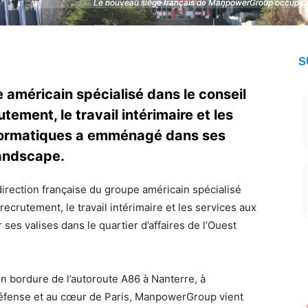
Le nouveau siège français de ManpowerGroup occupe e
Le nouveau siège français de ManpowerGroup occupe e
S
 américain spécialisé dans le conseil
tement, le travail intérimaire et les
nformatiques a emménagé dans ses
andscape.
ection française du groupe américain spécialisé
ecrutement, le travail intérimaire et les services aux
ses valises dans le quartier d’affaires de l’Ouest
, en bordure de l’autoroute A86 à Nanterre, à
Défense et au cœur de Paris, ManpowerGroup vient