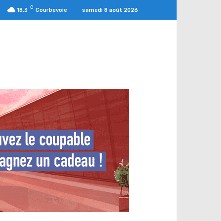
C
samedi 8 août 2026
18.3
Courbevoie