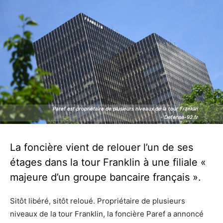
Paref est propriétaire de plusieurs niveaux de la tour Franklin
Paref est propriétaire de plusieurs niveaux de la tour Franklin
- Defense-92.fr
- Defense-92.fr
La foncière vient de relouer l’un de ses
étages dans la tour Franklin à une filiale «
majeure d’un groupe bancaire français ».
Sitôt libéré, sitôt reloué. Propriétaire de plusieurs
niveaux de la tour Franklin, la foncière Paref a annoncé