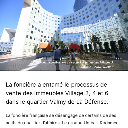
Unibail-Rodamco-Westfield va céder les immeubles Villages 3,
Unibail-Rodamco-Westfield va céder les immeubles Villages 3,
4 et 6 - Defense-92.fr
4 et 6 - Defense-92.fr
La foncière a entamé le processus de
vente des immeubles Village 3, 4 et 6
dans le quartier Valmy de La Défense.
La foncière française se désengage de certains de ses
actifs du quartier d’affaires. Le groupe Unibail-Rodamco-