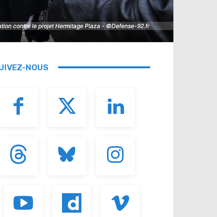
ation contre le projet Hermitage Plaza - ©Defense-92.fr
ation contre le projet Hermitage Plaza - ©Defense-92.fr
UIVEZ-NOUS