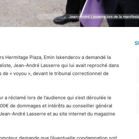
Jean-André Lasserre lors de la manifest
Jean-André Lasserre lors de la manifest
S
urs Hermitage Plaza, Emin Iskenderov a demandé la
aliste, Jean-André Lasserre qui lui avait reproché dans
 de « voyou », devant le tribunal correctionnel de
 a réclamé lors de l’audience qui s’est déroulée le
00€ de dommages et intérêts au conseiller général
Jean-André Lasserre et au site internet du magazine
promoteur demande que l’éventuelle condamnation soit