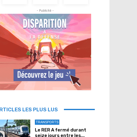
- Publicité -
RTICLES LES PLUS LUS
TRANSPORTS
Le RER A fermé durant
seize jours entre les...