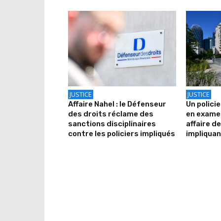
JUSTICE
JUSTICE
Affaire Nahel : le Défenseur
Un polici
des droits réclame des
en exame
sanctions disciplinaires
affaire d
contre les policiers impliqués
impliquan