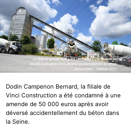
La filiale du groupe Vinci a été condamné à une amende de
La filiale du groupe Vinci a été condamné à une amende de
50 000 euros après avoir déversé accidentellement du béton
50 000 euros après avoir déversé accidentellement du béton
dans la Seine - Defense-92.fr
dans la Seine - Defense-92.fr
Dodin Campenon Bernard, la filiale de
Vinci Construction a été condamné à une
amende de 50 000 euros après avoir
déversé accidentellement du béton dans
la Seine.