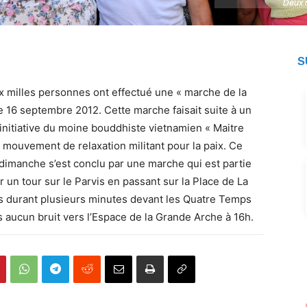
Deux m
Deux m
S
x milles personnes ont effectué une « marche de la
e 16 septembre 2012. Cette marche faisait suite à un
initiative du moine bouddhiste vietnamien « Maitre
n mouvement de relaxation militant pour la paix. Ce
dimanche s’est conclu par une marche qui est partie
 un tour sur le Parvis en passant sur la Place de La
is durant plusieurs minutes devant les Quatre Temps
s aucun bruit vers l’Espace de la Grande Arche à 16h.