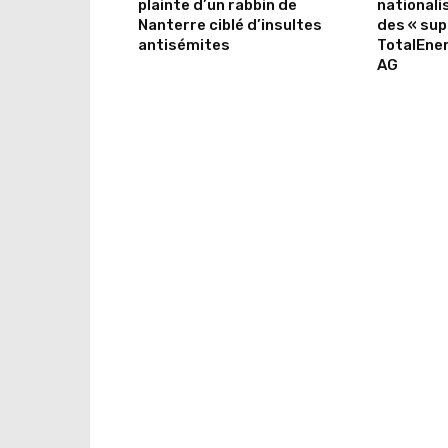
plainte d’un rabbin de
nationali
Nanterre ciblé d’insultes
des « sup
antisémites
TotalEner
AG