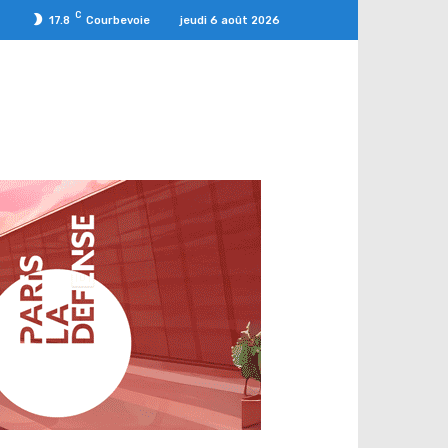
C
jeudi 6 août 2026
17.8
Courbevoie