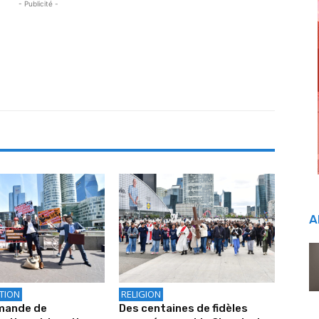
- Publicité -
A
TION
RELIGION
mande de
Des centaines de fidèles