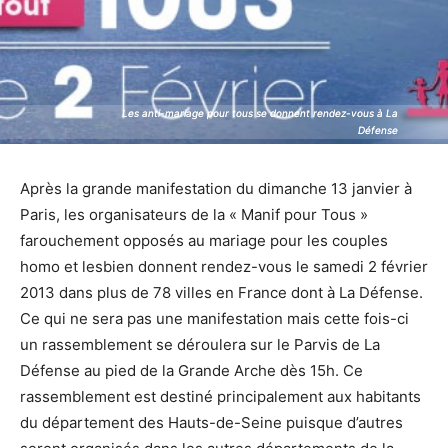
Les anti-mariage pour tous se donnent rendez-vous à La
Les anti-mariage pour tous se donnent rendez-vous à La
Défense
Défense
Après la grande manifestation du dimanche 13 janvier à
Paris, les organisateurs de la « Manif pour Tous »
farouchement opposés au mariage pour les couples
homo et lesbien donnent rendez-vous le samedi 2 février
2013 dans plus de 78 villes en France dont à La Défense.
Ce qui ne sera pas une manifestation mais cette fois-ci
un rassemblement se déroulera sur le Parvis de La
Défense au pied de la Grande Arche dès 15h. Ce
rassemblement est destiné principalement aux habitants
du département des Hauts-de-Seine puisque d’autres