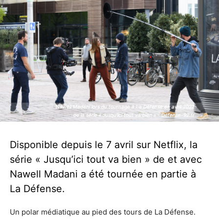
Nawell Madani lors du tournage à La Défense en avril 2022
Nawell Madani lors du tournage à La Défense en avril 2022
de la série « Jusqu’ici tout va bien » - Defense-92.fr
de la série « Jusqu’ici tout va bien » - Defense-92.fr
Disponible depuis le 7 avril sur Netflix, la
série « Jusqu’ici tout va bien » de et avec
Nawell Madani a été tournée en partie à
La Défense.
Un polar médiatique au pied des tours de La Défense.