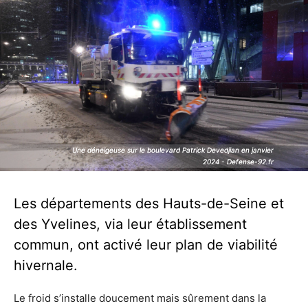
Une déneigeuse sur le boulevard Patrick Devedjian en janvier
Une déneigeuse sur le boulevard Patrick Devedjian en janvier
2024 - Defense-92.fr
2024 - Defense-92.fr
Les départements des Hauts-de-Seine et
des Yvelines, via leur établissement
commun, ont activé leur plan de viabilité
hivernale.
Le froid s’installe doucement mais sûrement dans la