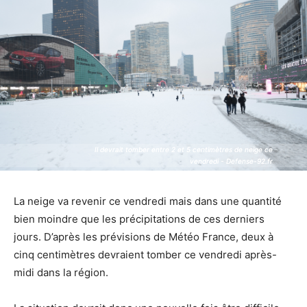
Il devrait tomber entre 2 et 5 centimètres de neige ce
Il devrait tomber entre 2 et 5 centimètres de neige ce
vendredi - Defense-92.fr
vendredi - Defense-92.fr
La neige va revenir ce vendredi mais dans une quantité
bien moindre que les précipitations de ces derniers
jours. D’après les prévisions de Météo France, deux à
cinq centimètres devraient tomber ce vendredi après-
midi dans la région.