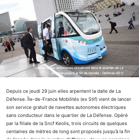
Les navettes autonomes circuleront dans le quartier de La
Les navettes autonomes circuleront dans le quartier de La
Défense jusqu'à la fin de l'année - Defense-92.fr
Défense jusqu'à la fin de l'année - Defense-92.fr
Depuis ce jeudi 29 juin elles arpentent la dalle de La
Défense. Île-de-France Mobilités (ex Stif) vient de lancer
son service gratuit de navettes autonomes électriques
sans conducteur dans le quartier de La Défense. Opéré
par la filiale de la Sncf Keolis, trois circuits de quelques
centaines de mètres de long sont proposés jusqu’à la fin