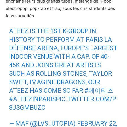
enchaîné leurs plus grands tubes, mélange de K-pop,
électropop, pop-rap et trap, sous les cris stridents des
fans survoltés.
ATEEZ IS THE 1ST K-GROUP IN
HISTORY TO PERFORM AT PARIS LA
DÉFENSE ARENA, EUROPE’S LARGEST
INDOOR VENUE WITH A CAP. OF 40-
45K AND JOINS GREAT ARTISTS
SUCH AS ROLLING STONES, TAYLOR
SWIFT, IMAGINE DRAGONS, OUR
ATEEZ HAS COME SO FAR
#에이티즈
#ATEEZINPARIS
PIC.TWITTER.COM/P
8JSGMBUZC
— MAF (@LVS_UTOPIA)
FEBRUARY 22,