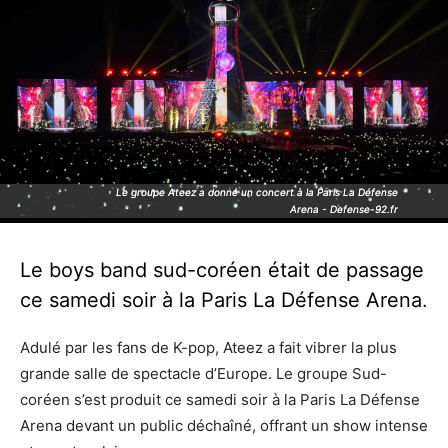
Le groupe Ateez a donné un concert à la Paris La Défense
Le groupe Ateez a donné un concert à la Paris La Défense
Arena - Defense-92.fr
Arena - Defense-92.fr
Le boys band sud-coréen était de passage
ce samedi soir à la Paris La Défense Arena.
Adulé par les fans de K-pop, Ateez a fait vibrer la plus
grande salle de spectacle d’Europe. Le groupe Sud-
coréen s’est produit ce samedi soir à la Paris La Défense
Arena devant un public déchaîné, offrant un show intense