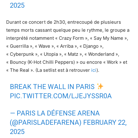
2025
Durant ce concert de 2h30, entrecoupé de plusieurs
temps morts cassant quelque peu le rythme, le groupe a
interprété notamment
«
Crazy Form »,
«
Say My Name »,
«
Guerrilla »,
«
Wave »,
«
Arriba »,
«
Django »,
«
Cyberpunk »,
«
Utopia », « Matz », « Wonderland »,
« Bouncy (K-Hot Chilli Peppers) » ou encore « Work »
et
«
The Real ». (La setlist est à retrouver
ici
).
BREAK THE WALL IN PARIS
PIC.TWITTER.COM/LJEJYSSR0A
— PARIS LA DÉFENSE ARENA
(@PARISLADEFARENA)
FEBRUARY 22,
2025