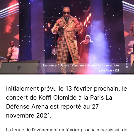
Le concert de Koffi Olomidé est reporté à novembre
Le concert de Koffi Olomidé est reporté à novembre
prochain - DR
prochain - DR
Initialement prévu le 13 février prochain, le
concert de Koffi Olomidé à la Paris La
Défense Arena est reporté au 27
novembre 2021.
La tenue de l’événement en février prochain paraissait de