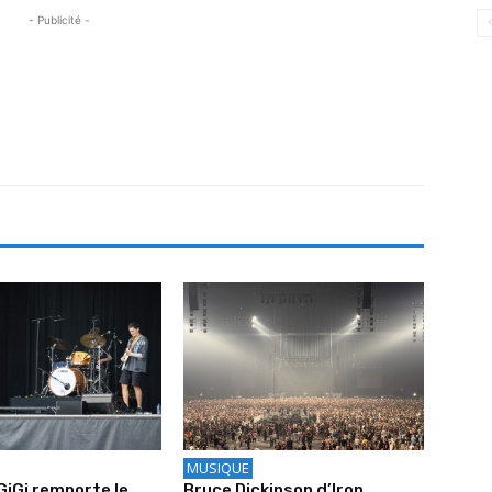
- Publicité -
MUSIQUE
iGiGi remporte le
Bruce Dickinson d’Iron