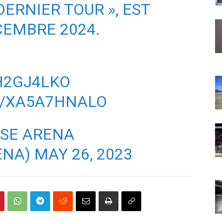
DERNIER TOUR », EST
CEMBRE 2024.
H2GJ4LKO
M/XA5A7HNALO
NSE ARENA
ENA)
MAY 26, 2023