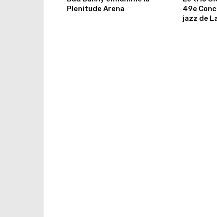
Plenitude Arena
49e Conco
jazz de L