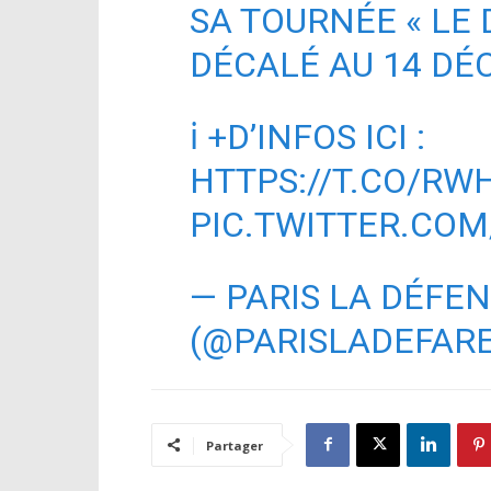
SA TOURNÉE « LE 
DÉCALÉ AU 14 DÉ
ℹ +D’INFOS ICI :
HTTPS://T.CO/RW
PIC.TWITTER.CO
— PARIS LA DÉFE
(@PARISLADEFAR
Partager