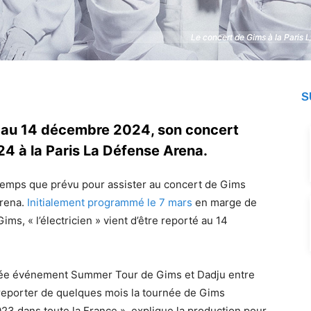
Le concert de Gims à la Paris
Le concert de Gims à la Paris
S
é au 14 décembre 2024, son concert
 à la Paris La Défense Arena.
temps que prévu pour assister au concert de Gims
Arena.
Initialement programmé le 7 mars
en marge de
ms, « l’électricien » vient d’être reporté au 14
ournée événement Summer Tour de Gims et Dadju entre
 reporter de quelques mois la tournée de Gims
23 dans toute la France », explique la production pour