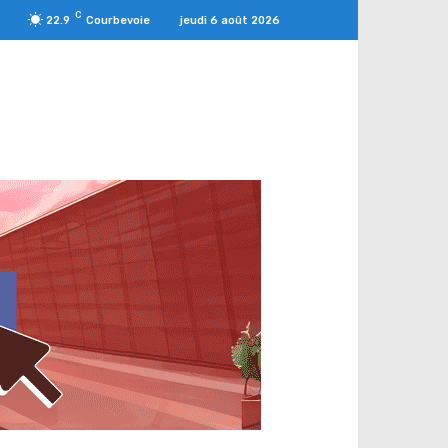
C
jeudi 6 août 2026
22.9
Courbevoie