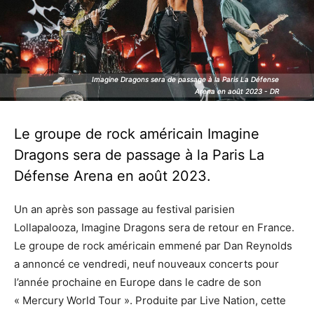
Imagine Dragons sera de passage à la Paris La Défense
Imagine Dragons sera de passage à la Paris La Défense
Arena en août 2023 - DR
Arena en août 2023 - DR
Le groupe de rock américain Imagine
Dragons sera de passage à la Paris La
Défense Arena en août 2023.
Un an après son passage au festival parisien
Lollapalooza, Imagine Dragons sera de retour en France.
Le groupe de rock américain emmené par Dan Reynolds
a annoncé ce vendredi, neuf nouveaux concerts pour
l’année prochaine en Europe dans le cadre de son
« Mercury World Tour ». Produite par Live Nation, cette