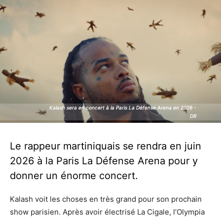
Kalash sera en concert à la Paris La Défense Arena en 2026 -
Kalash sera en concert à la Paris La Défense Arena en 2026 -
DR
DR
Le rappeur martiniquais se rendra en juin
2026 à la Paris La Défense Arena pour y
donner un énorme concert.
Kalash voit les choses en très grand pour son prochain
show parisien. Après avoir électrisé La Cigale, l’Olympia