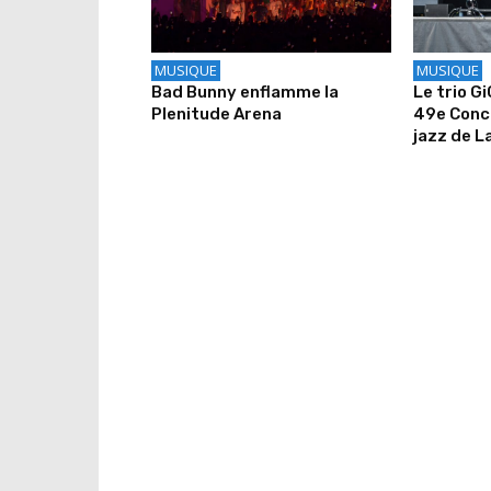
MUSIQUE
MUSIQUE
Bad Bunny enflamme la
Le trio G
Plenitude Arena
49e Conco
jazz de L