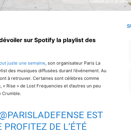
L’édition 2021 de Garden
L’édition 2021 de Garden
S
évoiler sur Spotify la playlist des
 tout juste une semaine
, son organisateur Paris La
ylist des musiques diffusées durant l’événement. Au
sont à retrouver. Certaines sont célèbres comme
« Rise » de Lost Frequencies et d’autres un peu
e Crumble.
@PARISLADEFENSE
EST
 PROFITEZ DE L’ÉTÉ