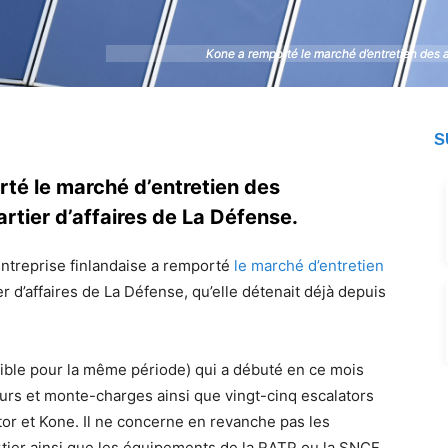
Kone a remporté le marché d’entretien des 
Kone a remporté le marché d’entretien des 
S
rté le marché d’entretien des
rtier d’affaires de La Défense.
entreprise finlandaise a remporté
le marché d’entretien
r d’affaires de La Défense, qu’elle détenait déjà depuis
ible pour la même période) qui a débuté en ce mois
urs et monte-charges ainsi que vingt-cinq escalators
tor et Kone. Il ne concerne en revanche pas les
ier ainsi que les équipements de la RATP ou la SNCF.