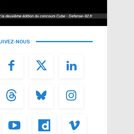
nt la deuxième édition du concours Cube - Defense-92.fr
nt la deuxième édition du concours Cube - Defense-92.fr
UIVEZ-NOUS