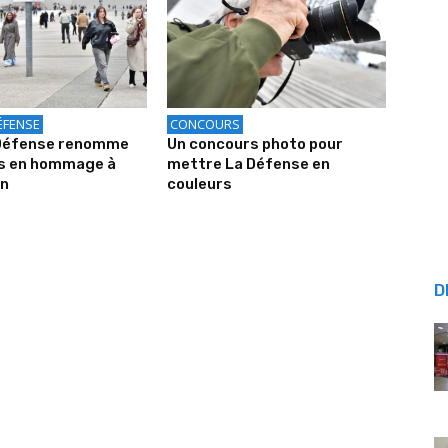
ÉFENSE
CONCOURS
 Défense renomme
Un concours photo pour
is en hommage à
mettre La Défense en
on
couleurs
D