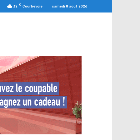
C
samedi 8 août 2026
32
Courbevoie