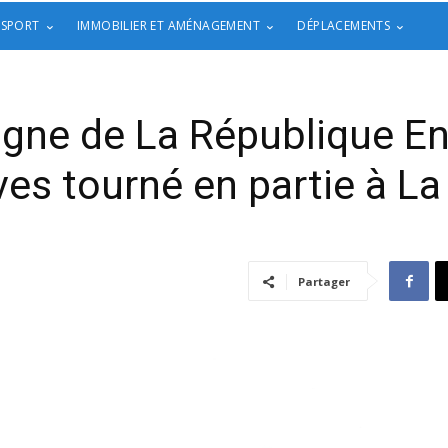
 SPORT
IMMOBILIER ET AMÉNAGEMENT
DÉPLACEMENTS
agne de La République En
ives tourné en partie à L
Partager