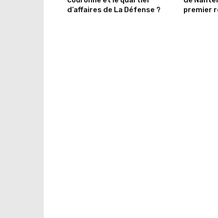
couronne et le quartier
de Nanter
d’affaires de La Défense ?
premier r