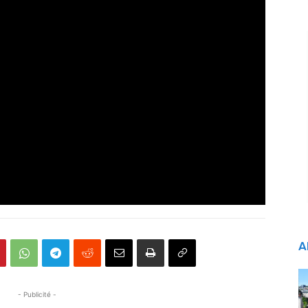
A
- Publicité -