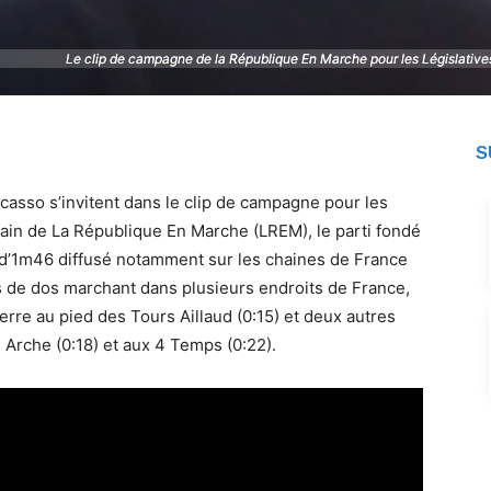
Le clip de campagne de la République En Marche pour les Législatives
Le clip de campagne de la République En Marche pour les Législatives
S
icasso s’invitent dans le clip de campagne pour les
chain de La République En Marche (LREM), le parti fondé
 d’1m46 diffusé notamment sur les chaines de France
s de dos marchant dans plusieurs endroits de France,
erre au pied des Tours Aillaud (0:15) et deux autres
 Arche (0:18) et aux 4 Temps (0:22).