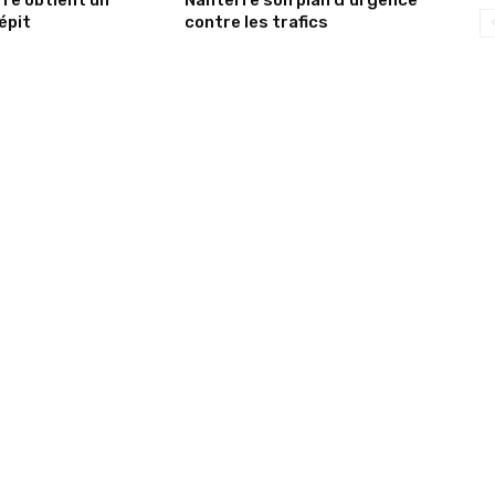
re obtient un
Nanterre son plan d’urgence
épit
contre les trafics