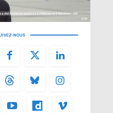
 a été tourné en partie à La Défense et à Nanterre - DR
 a été tourné en partie à La Défense et à Nanterre - DR
UIVEZ-NOUS