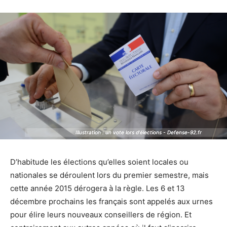
Illustration : un vote lors d'élections - Defense-92.fr
Illustration : un vote lors d'élections - Defense-92.fr
D’habitude les élections qu’elles soient locales ou
nationales se déroulent lors du premier semestre, mais
cette année 2015 dérogera à la règle. Les 6 et 13
décembre prochains les français sont appelés aux urnes
pour élire leurs nouveaux conseillers de région. Et