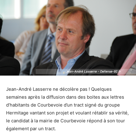
Jean-André Lasserre - Defense-92.fr
Jean-André Lasserre - Defense-92.fr
Jean-André Lasserre ne décolère pas ! Quelques
semaines après la diffusion dans des boites aux lettres
d’habitants de Courbevoie d’un tract signé du groupe
Hermitage vantant son projet et voulant rétablir sa vérité,
le candidat à la mairie de Courbevoie répond à son tour
également par un tract.