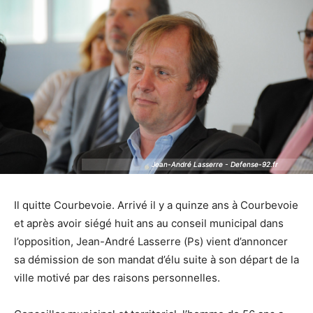
Jean-André Lasserre - Defense-92.fr
Jean-André Lasserre - Defense-92.fr
Il quitte Courbevoie. Arrivé il y a quinze ans à Courbevoie
et après avoir siégé huit ans au conseil municipal dans
l’opposition, Jean-André Lasserre (Ps) vient d’annoncer
sa démission de son mandat d’élu suite à son départ de la
ville motivé par des raisons personnelles.