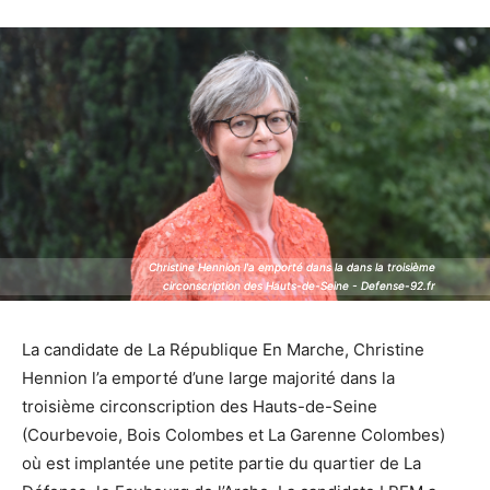
Christine Hennion l'a emporté dans la dans la troisième
Christine Hennion l'a emporté dans la dans la troisième
circonscription des Hauts-de-Seine - Defense-92.fr
circonscription des Hauts-de-Seine - Defense-92.fr
La candidate de La République En Marche, Christine
Hennion l’a emporté d’une large majorité dans la
troisième circonscription des Hauts-de-Seine
(Courbevoie, Bois Colombes et La Garenne Colombes)
où est implantée une petite partie du quartier de La