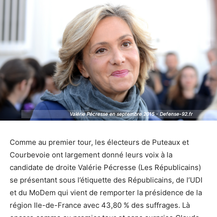
Valérie Pécresse en septembre 2015 - Defense-92.fr
Valérie Pécresse en septembre 2015 - Defense-92.fr
Comme au premier tour, les électeurs de Puteaux et
Courbevoie ont largement donné leurs voix à la
candidate de droite Valérie Pécresse (Les Républicains)
se présentant sous l’étiquette des Républicains, de l’UDI
et du MoDem qui vient de remporter la présidence de la
région Ile-de-France avec 43,80 % des suffrages. Là