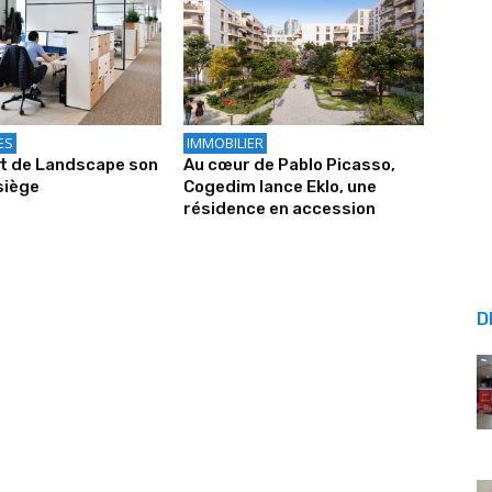
ES
IMMOBILIER
it de Landscape son
Au cœur de Pablo Picasso,
siège
Cogedim lance Eklo, une
résidence en accession
D