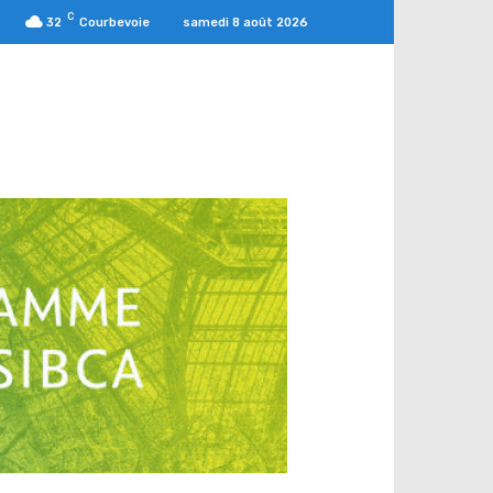
C
samedi 8 août 2026
32
Courbevoie