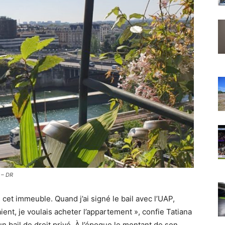
l – DR
cet immeuble. Quand j’ai signé le bail avec l’UAP,
aient, je voulais acheter l’appartement », confie Tatiana
n bail de droit privé. À l’époque le montant de son