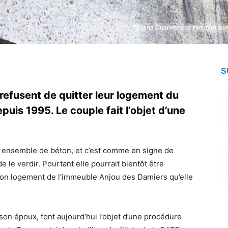
Tatiana Dinulescu et son mari sont
Tatiana Dinulescu et son mari sont
S
refusent de quitter leur logement du
uis 1995. Le couple fait l’objet d’une
n ensemble de béton, et c’est comme en signe de
 le verdir. Pourtant elle pourrait bientôt être
 son logement de l’immeuble Anjou des Damiers qu’elle
son époux, font aujourd’hui l’objet d’une procédure