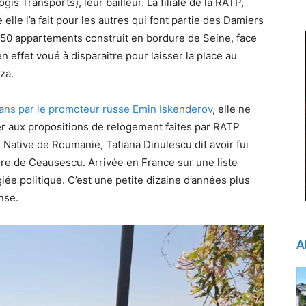
is Transports), leur bailleur. La filiale de la RATP,
le l’a fait pour les autres qui font partie des Damiers
250 appartements construit en bordure de Seine, face
n effet voué à disparaitre pour laisser la place au
za.
ix ans par le promoteur russe Emin Iskenderov
, elle ne
er aux propositions de relogement faites par RATP
. Native de Roumanie, Tatiana Dinulescu dit avoir fui
ure de Ceausescu. Arrivée en France sur une liste
iée politique. C’est une petite dizaine d’années plus
nse.
A