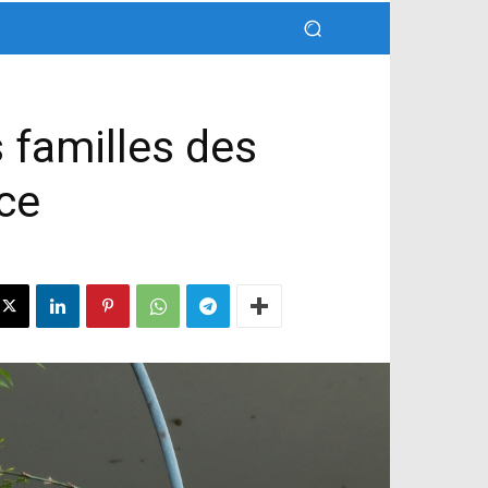
s familles des
nce