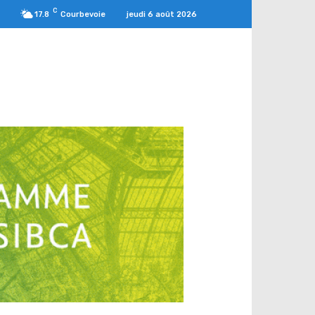
C
jeudi 6 août 2026
17.8
Courbevoie