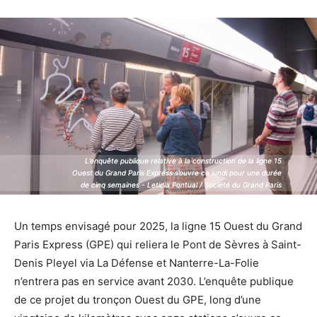
L’enquête publique relative à la construction de la ligne 15
L’enquête publique relative à la construction de la ligne 15
Ouest du Grand Paris Express s’ouvre ce lundi pour une durée
Ouest du Grand Paris Express s’ouvre ce lundi pour une durée
de cinq semaines - Leticia Pontual / Société du Grand Paris
de cinq semaines - Leticia Pontual / Société du Grand Paris
Un temps envisagé pour 2025, la ligne 15 Ouest du Grand
Paris Express (GPE) qui reliera le Pont de Sèvres à Saint-
Denis Pleyel via La Défense et Nanterre-La-Folie
n’entrera pas en service avant 2030. L’enquête publique
de ce projet du tronçon Ouest du GPE, long d’une