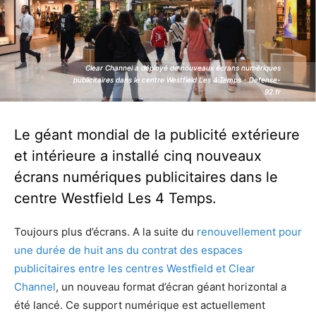
Clear Channel a déployé de nouveaux écrans numériques
Clear Channel a déployé de nouveaux écrans numériques
publicitaires dans le centre Westfield Les 4 Temps - Defense-
publicitaires dans le centre Westfield Les 4 Temps - Defense-
92.fr
92.fr
Le géant mondial de la publicité extérieure
et intérieure a installé cinq nouveaux
écrans numériques publicitaires dans le
centre Westfield Les 4 Temps.
Toujours plus d’écrans. A la suite du
renouvellement pour
une durée de huit ans du contrat des espaces
publicitaires entre les centres Westfield et Clear
Channel
, un nouveau format d’écran géant horizontal a
été lancé. Ce support numérique est actuellement